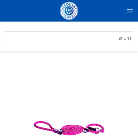
Ski
t
conten