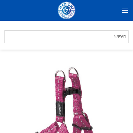
Ski
t
conten