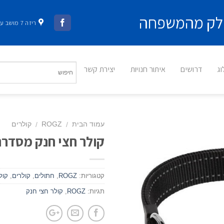
 חלק מהמשפחה
ריזה 7 מושב עשרת
ג
דרושים
איתור חנויות
יצירת קשר
עמוד הבית
ROGZ
קולרים
/
/
קולר חצי חנק מסדרת ה UTILITY – ש
קטגוריות:
ROGZ
,
חתולים
,
קולרים
,
קול
תגיות:
ROGZ
,
קולר חצי חנק