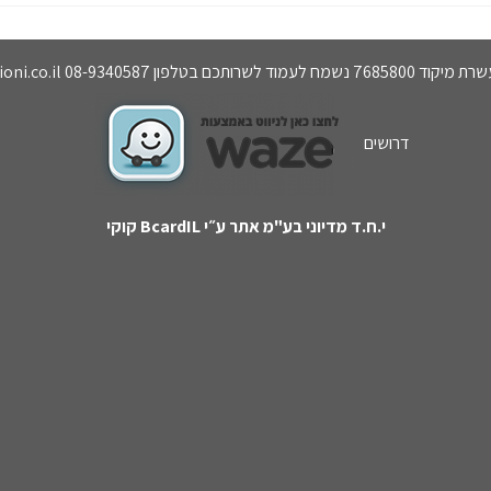
ni.co.il
דרושים
י.ח.ד מדיוני בע"מ
אתר ע״י BcardIL קוקי