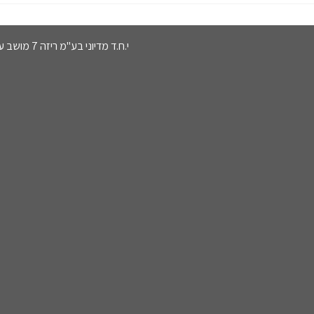
י.ח.ד מדיוני בע"מ ריזה 7 מושב עשרת מיקוד 7685800 נשמח לעמוד לשרותכם בטלפון 08-9340587