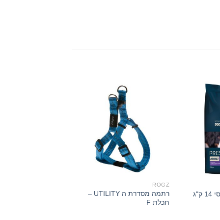
FLATAZOR
ROGZ
רתמה מסדרת ה UTILITY –
ק"ג
פרסטיז' פאפי 3 ק”ג / 12 ק"ג
תכלת F