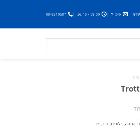
אימייל
08:00 - 16:45
08-9340587
בים
וד
בי הטסה
,
כלובים
,
ציוד
,
ציוד