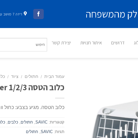
 חלק מהמשפחה
ריזה 7 מושב עשרת
ג
דרושים
איתור חנויות
יצירת קשר
עמוד הבית
חתולים
ציוד
כלו
/
/
/
כלוב הטסה Trotter 1/2/3
כלוב הטסה. מגיע בצבע: כחול וור
קטגוריות:
SAVIC
,
חתולים
,
כלבים
,
כלו
תגיות:
SAVIC
,
חתולים