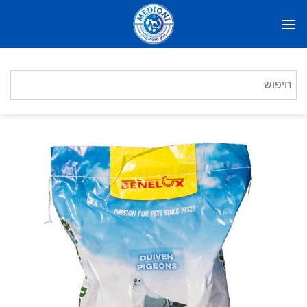
Ski
t
conten