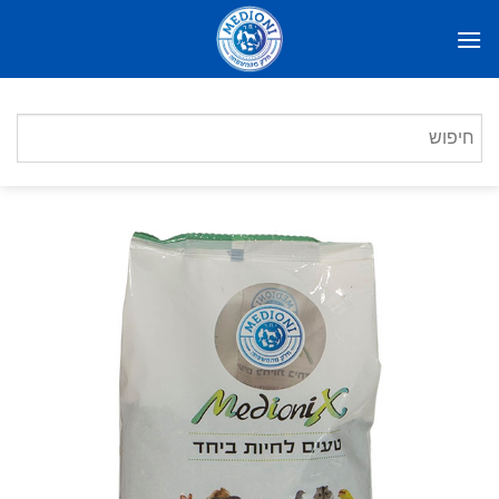
Ski
t
conten