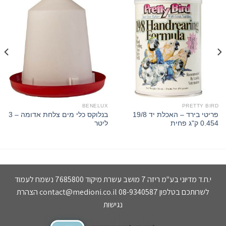
BENELUX
PRETTY BIRD
פריטי בירד – האכלת יד 19/8
בנלוקס כלי מים צלחת אדומה – 3
0.454 ק"ג פחית
ליטר
י.ח.ד מדיוני בע"מ ריזה 7 מושב עשרת מיקוד 7685800 נשמח לעמוד
לשרותכם בטלפון 08-9340587
contact@medioni.co.il
הצהרת
נגישות