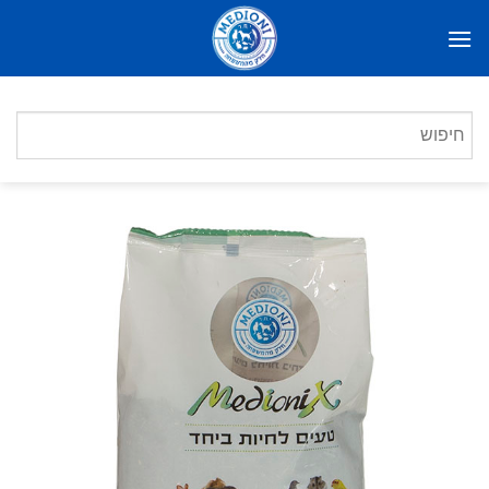
Ski
t
conten